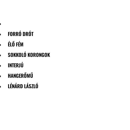
Skip
to
content
FORRÓ DRÓT
ÉLŐ FÉM
SOKKOLÓ KORONGOK
INTERJÚ
HANGERŐMŰ
LÉNÁRD LÁSZLÓ