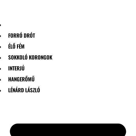
Skip
to
content
FORRÓ DRÓT
ÉLŐ FÉM
SOKKOLÓ KORONGOK
INTERJÚ
HANGERŐMŰ
LÉNÁRD LÁSZLÓ