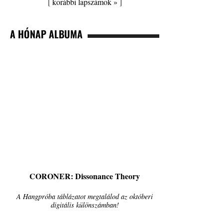
[
korábbi lapszámok »
]
A HÓNAP ALBUMA
CORONER: Dissonance Theory
A Hangpróba táblázatot megtalálod az októberi
digitális különszámban!