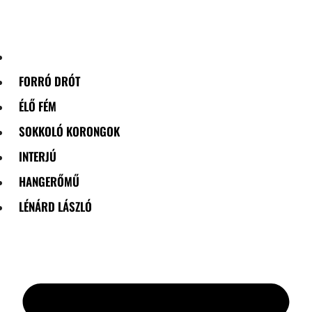
Skip
to
content
FORRÓ DRÓT
ÉLŐ FÉM
SOKKOLÓ KORONGOK
INTERJÚ
HANGERŐMŰ
LÉNÁRD LÁSZLÓ