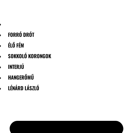
Skip
to
content
FORRÓ DRÓT
ÉLŐ FÉM
SOKKOLÓ KORONGOK
INTERJÚ
HANGERŐMŰ
LÉNÁRD LÁSZLÓ