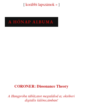
[
korábbi lapszámok »
]
A HÓNAP ALBUMA
CORONER: Dissonance Theory
A Hangpróba táblázatot megtalálod az októberi
digitális különszámban!