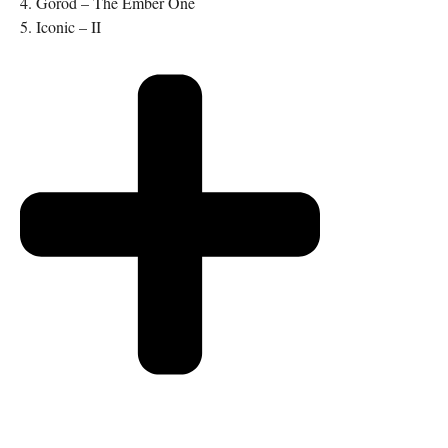
4. Gorod – The Ember One
5. Iconic – II