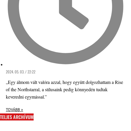
2024. 05. 03. / 22:22
„Egy álmom vált valóra azzal, hogy együtt dolgozhattam a Rise
of the Northstarral, a stílusaink pedig könnyedén tudtak
keveredni egymással.”
TOVÁBB »
TELJES ARCHÍVUM