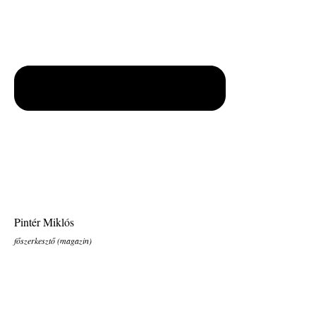
Pintér Miklós
főszerkesztő (magazin)