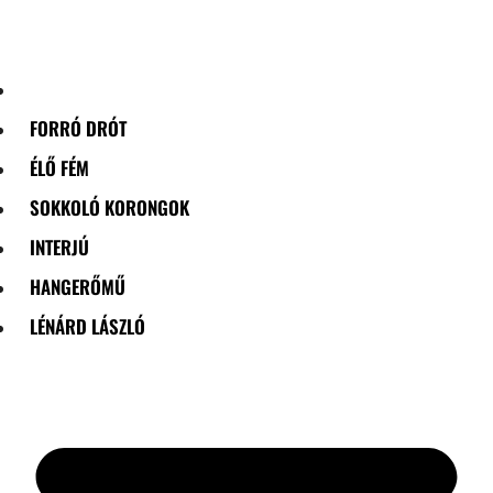
Skip
to
content
FORRÓ DRÓT
ÉLŐ FÉM
SOKKOLÓ KORONGOK
INTERJÚ
HANGERŐMŰ
LÉNÁRD LÁSZLÓ