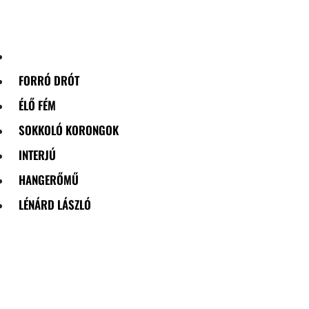
Skip
to
content
FORRÓ DRÓT
ÉLŐ FÉM
SOKKOLÓ KORONGOK
INTERJÚ
HANGERŐMŰ
LÉNÁRD LÁSZLÓ