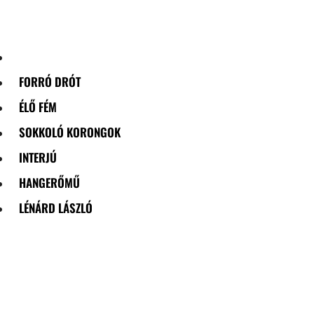
Skip
to
content
FORRÓ DRÓT
ÉLŐ FÉM
SOKKOLÓ KORONGOK
INTERJÚ
HANGERŐMŰ
LÉNÁRD LÁSZLÓ