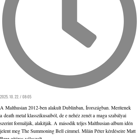
2025. 10. 22. / 08:05
A Malthusian 2012-ben alakult Dublinban, Írországban. Merítenek
a death metal klasszikusaiból, de e nehéz zenét a maga szabályai
szerint formálják, alakítják. A második teljes Malthusian-album idén
jelent meg The Summoning Bell címmel. Milán Péter kérdéseire Matt
Bree gitáros válaszolt.