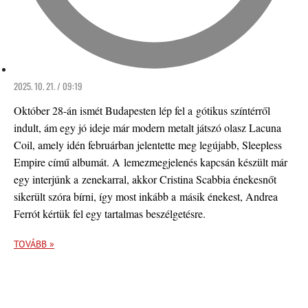
2025. 10. 21. / 09:19
Október 28-án ismét Budapesten lép fel a gótikus színtérről
indult, ám egy jó ideje már modern metalt játszó olasz Lacuna
Coil, amely idén februárban jelentette meg legújabb, Sleepless
Empire című albumát. A lemezmegjelenés kapcsán készült már
egy interjúnk a zenekarral, akkor Cristina Scabbia énekesnőt
sikerült szóra bírni, így most inkább a másik énekest, Andrea
Ferrót kértük fel egy tartalmas beszélgetésre.
TOVÁBB »