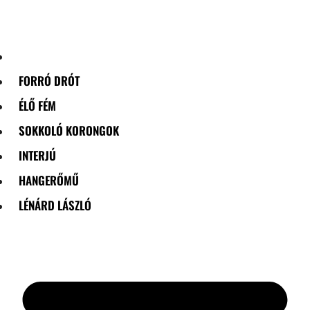
Skip
to
content
FORRÓ DRÓT
ÉLŐ FÉM
SOKKOLÓ KORONGOK
INTERJÚ
HANGERŐMŰ
LÉNÁRD LÁSZLÓ