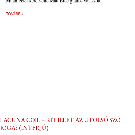
Milán Péter kérdéseire Matt Bree gitáros válaszolt.
TOVÁBB »
LACUNA COIL – KIT ILLET AZ UTOLSÓ SZÓ
JOGA? (INTERJÚ)