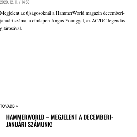
2020. 12. 11. / 14:50
Megjelent az újságosoknál a HammerWorld magazin decemberi-
januári száma, a címlapon Angus Younggal, az AC/DC legendás
gitárosával.
TOVÁBB »
HAMMERWORLD – MEGJELENT A DECEMBERI-
JANUÁRI SZÁMUNK!