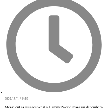
2020. 12. 11. / 14:50
Megjelent az újságosoknál a HammerWorld magazin decemberi-