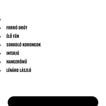
Skip
to
content
FORRÓ DRÓT
ÉLŐ FÉM
SOKKOLÓ KORONGOK
INTERJÚ
HANGERŐMŰ
LÉNÁRD LÁSZLÓ