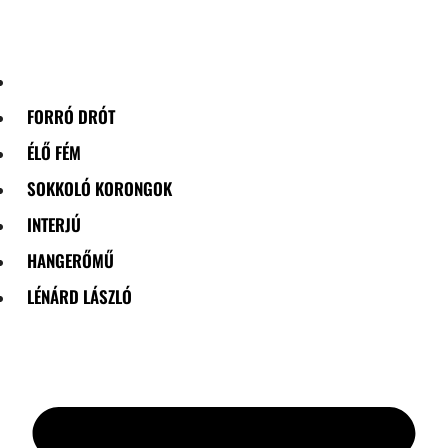
Skip
to
content
FORRÓ DRÓT
ÉLŐ FÉM
SOKKOLÓ KORONGOK
INTERJÚ
HANGERŐMŰ
LÉNÁRD LÁSZLÓ