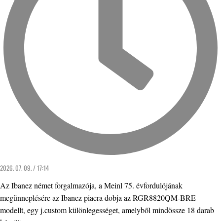
2026. 07. 09. / 17:14
Az Ibanez német forgalmazója, a Meinl 75. évfordulójának
megünneplésére az Ibanez piacra dobja az RGR8820QM-BRE
modellt, egy j.custom különlegességet, amelyből mindössze 18 darab