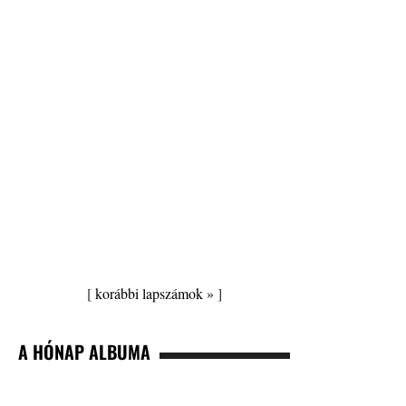
[
korábbi lapszámok »
]
A HÓNAP ALBUMA