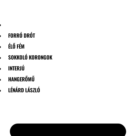
Skip
to
content
FORRÓ DRÓT
ÉLŐ FÉM
SOKKOLÓ KORONGOK
INTERJÚ
HANGERŐMŰ
LÉNÁRD LÁSZLÓ