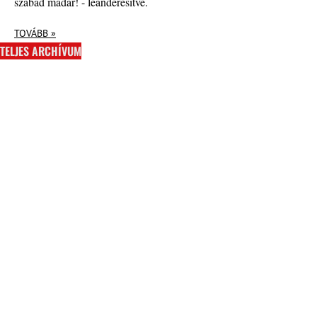
szabad madár! - leanderesítve.
TOVÁBB »
TELJES ARCHÍVUM