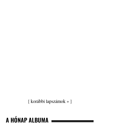
[
korábbi lapszámok »
]
A HÓNAP ALBUMA