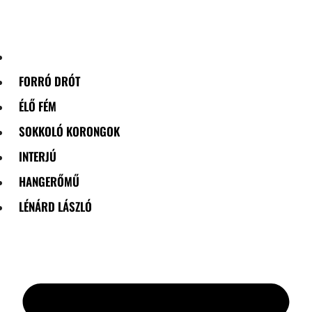
Skip
to
content
FORRÓ DRÓT
ÉLŐ FÉM
SOKKOLÓ KORONGOK
INTERJÚ
HANGERŐMŰ
LÉNÁRD LÁSZLÓ