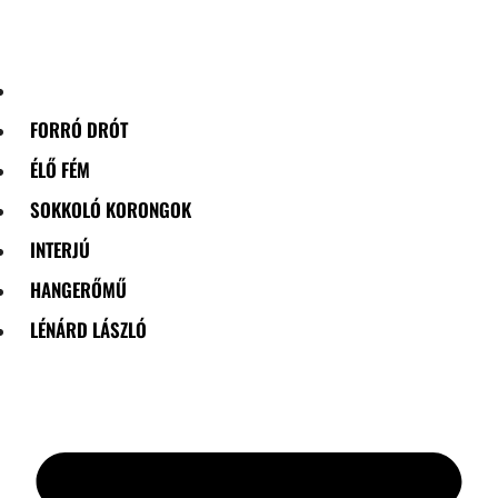
Skip
to
content
FORRÓ DRÓT
ÉLŐ FÉM
SOKKOLÓ KORONGOK
INTERJÚ
HANGERŐMŰ
LÉNÁRD LÁSZLÓ