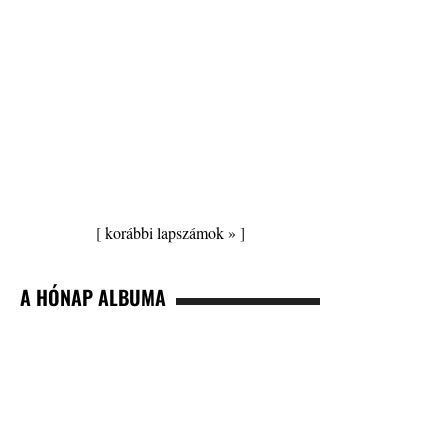
[
korábbi lapszámok »
]
A HÓNAP ALBUMA