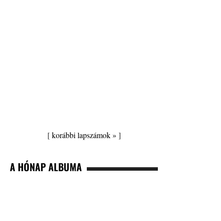
[
korábbi lapszámok »
]
A HÓNAP ALBUMA