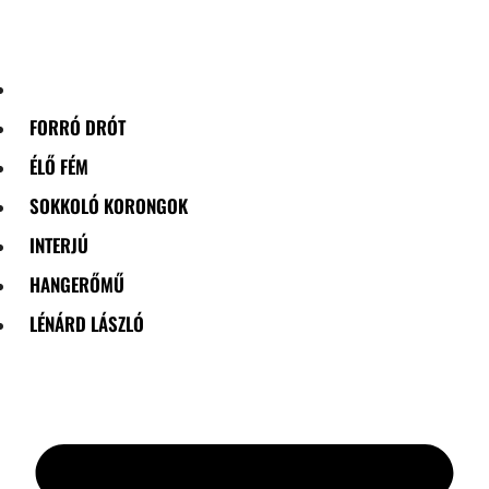
Skip
to
content
FORRÓ DRÓT
ÉLŐ FÉM
SOKKOLÓ KORONGOK
INTERJÚ
HANGERŐMŰ
LÉNÁRD LÁSZLÓ