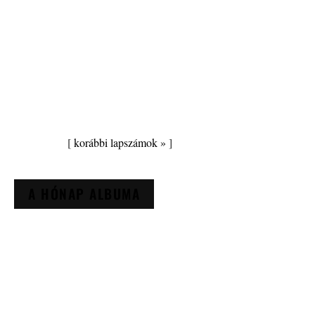
[
korábbi lapszámok »
]
A HÓNAP ALBUMA