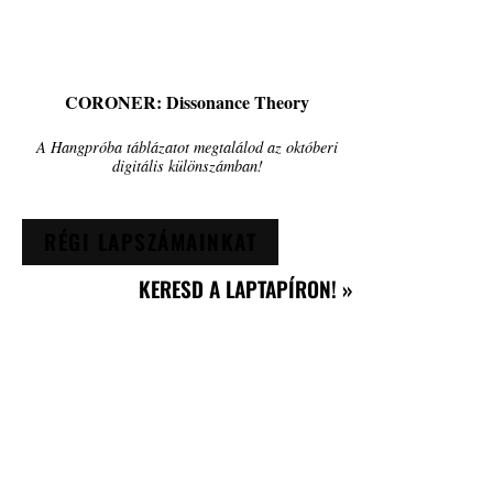
CORONER: Dissonance Theory
A Hangpróba táblázatot megtalálod az októberi
digitális különszámban!
RÉGI LAPSZÁMAINKAT
KERESD A LAPTAPÍRON! »