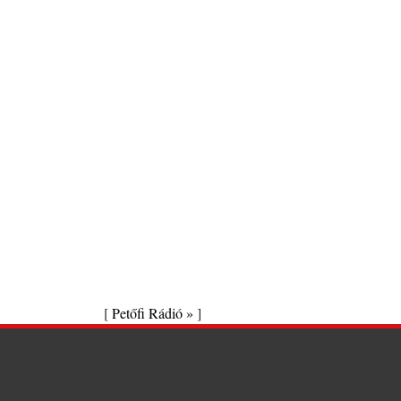
[
Petőfi Rádió »
]