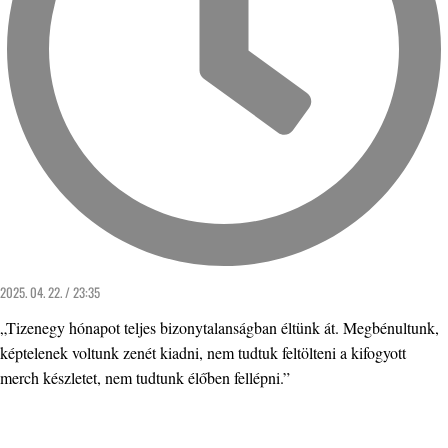
2025. 04. 22. / 23:35
„Tizenegy hónapot teljes bizonytalanságban éltünk át. Megbénultunk,
képtelenek voltunk zenét kiadni, nem tudtuk feltölteni a kifogyott
merch készletet, nem tudtunk élőben fellépni.”