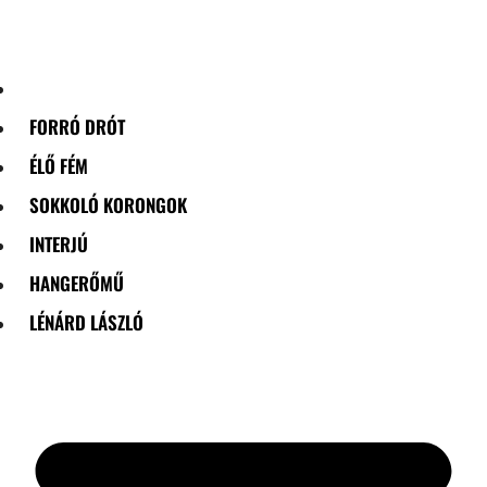
Skip
to
content
FORRÓ DRÓT
ÉLŐ FÉM
SOKKOLÓ KORONGOK
INTERJÚ
HANGERŐMŰ
LÉNÁRD LÁSZLÓ