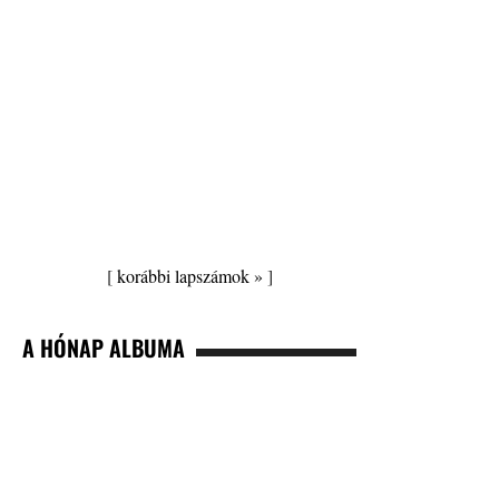
[
korábbi lapszámok »
]
A HÓNAP ALBUMA