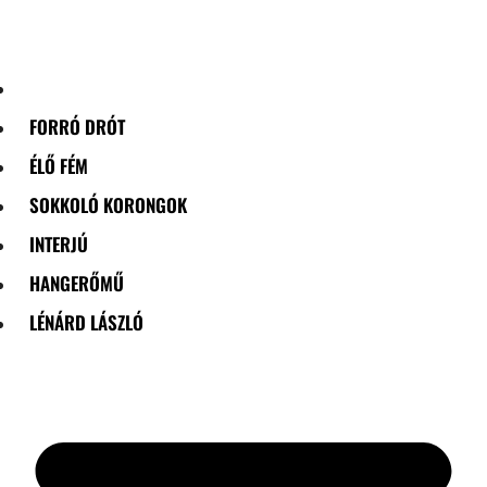
Skip
to
content
FORRÓ DRÓT
ÉLŐ FÉM
SOKKOLÓ KORONGOK
INTERJÚ
HANGERŐMŰ
LÉNÁRD LÁSZLÓ