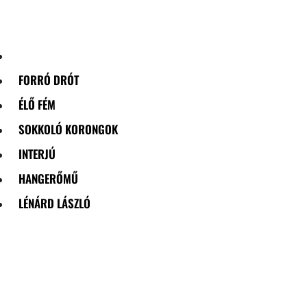
Skip
to
content
FORRÓ DRÓT
ÉLŐ FÉM
SOKKOLÓ KORONGOK
INTERJÚ
HANGERŐMŰ
LÉNÁRD LÁSZLÓ