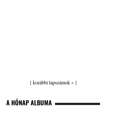
[
korábbi lapszámok »
]
A HÓNAP ALBUMA