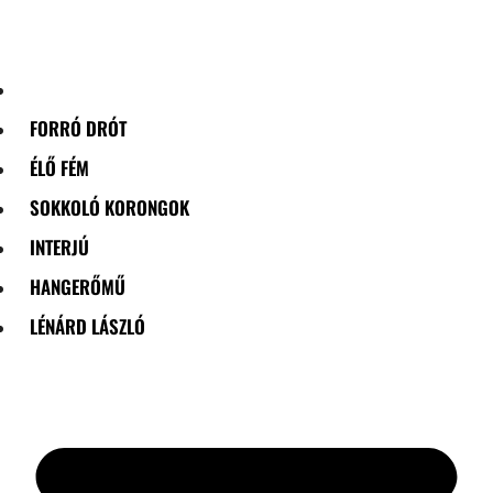
Skip
to
content
FORRÓ DRÓT
ÉLŐ FÉM
SOKKOLÓ KORONGOK
INTERJÚ
HANGERŐMŰ
LÉNÁRD LÁSZLÓ