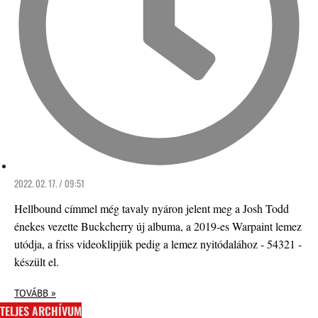
2022. 02. 17. / 09:51
Hellbound címmel még tavaly nyáron jelent meg a Josh Todd
énekes vezette Buckcherry új albuma, a 2019-es Warpaint lemez
utódja, a friss videoklipjük pedig a lemez nyitódalához - 54321 -
készült el.
TOVÁBB »
TELJES ARCHÍVUM