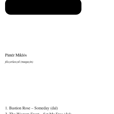
Pintér Miklós
főszerkesztő (magazin)
1. Bastion Rose – Someday (dal)
2. The Western Front – Set Me Free (dal)