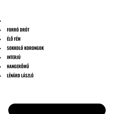
Skip
to
content
FORRÓ DRÓT
ÉLŐ FÉM
SOKKOLÓ KORONGOK
INTERJÚ
HANGERŐMŰ
LÉNÁRD LÁSZLÓ