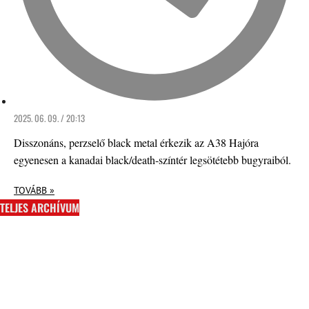
2025. 06. 09. / 20:13
Disszonáns, perzselő black metal érkezik az A38 Hajóra
egyenesen a kanadai black/death-színtér legsötétebb bugyraiból.
TOVÁBB »
TELJES ARCHÍVUM