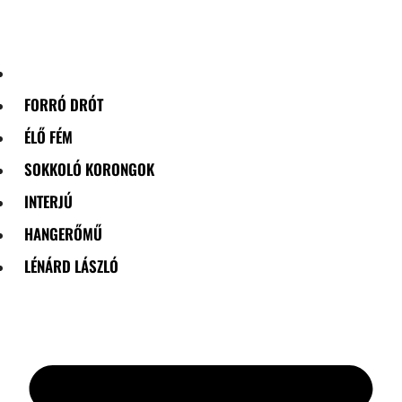
Skip
to
content
FORRÓ DRÓT
ÉLŐ FÉM
SOKKOLÓ KORONGOK
INTERJÚ
HANGERŐMŰ
LÉNÁRD LÁSZLÓ