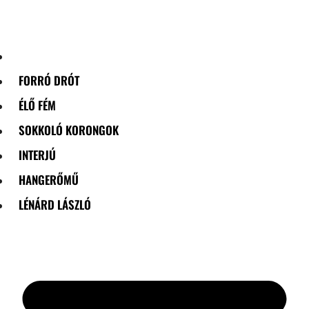
Skip
to
content
FORRÓ DRÓT
ÉLŐ FÉM
SOKKOLÓ KORONGOK
INTERJÚ
HANGERŐMŰ
LÉNÁRD LÁSZLÓ