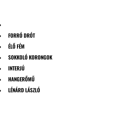
Skip
to
content
FORRÓ DRÓT
ÉLŐ FÉM
SOKKOLÓ KORONGOK
INTERJÚ
HANGERŐMŰ
LÉNÁRD LÁSZLÓ