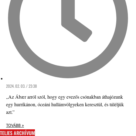
2024. 02. 03. / 23:38
„Az Ábær arról szól, hogy egy evezős csónakban áthajózunk
egy hurrikánon, óceáni hullámvölgyeken keresztül, és túléljük
azt.”
TOVÁBB »
TELJES ARCHÍVUM