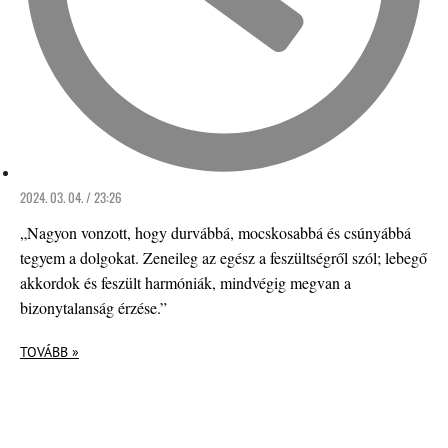
2024. 03. 04. / 23:26
„Nagyon vonzott, hogy durvábbá, mocskosabbá és csúnyábbá
tegyem a dolgokat. Zeneileg az egész a feszültségről szól; lebegő
akkordok és feszült harmóniák, mindvégig megvan a
bizonytalanság érzése.”
TOVÁBB »