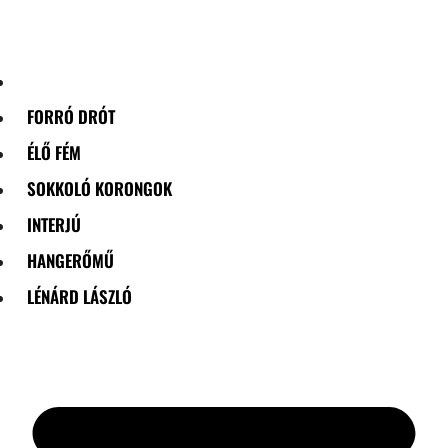
Skip
to
content
FORRÓ DRÓT
ÉLŐ FÉM
SOKKOLÓ KORONGOK
INTERJÚ
HANGERŐMŰ
LÉNÁRD LÁSZLÓ