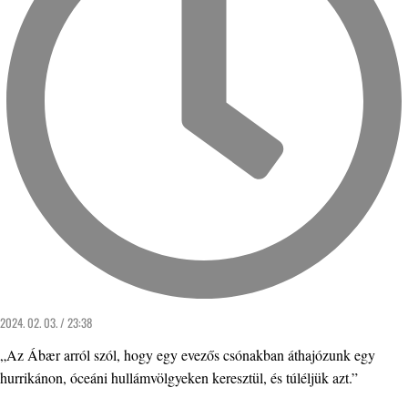
2024. 02. 03. / 23:38
„Az Ábær arról szól, hogy egy evezős csónakban áthajózunk egy
hurrikánon, óceáni hullámvölgyeken keresztül, és túléljük azt.”