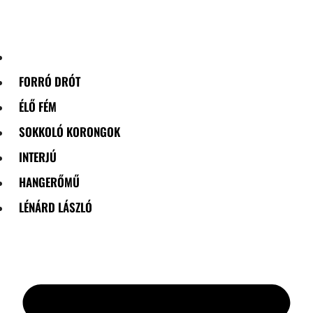
Skip
to
content
FORRÓ DRÓT
ÉLŐ FÉM
SOKKOLÓ KORONGOK
INTERJÚ
HANGERŐMŰ
LÉNÁRD LÁSZLÓ