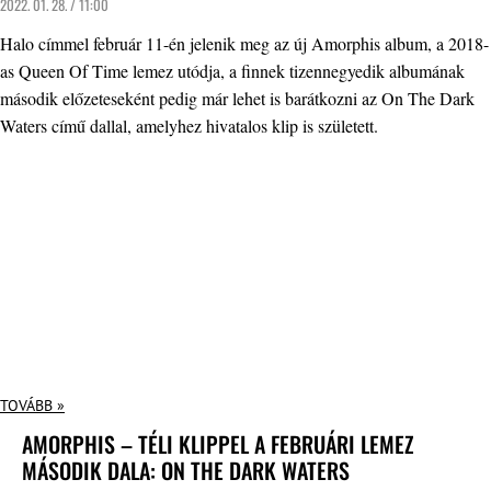
2022. 01. 28. / 11:00
Halo címmel február 11-én jelenik meg az új Amorphis album, a 2018-
as Queen Of Time lemez utódja, a finnek tizennegyedik albumának
második előzeteseként pedig már lehet is barátkozni az On The Dark
Waters című dallal, amelyhez hivatalos klip is született.
TOVÁBB »
AMORPHIS – TÉLI KLIPPEL A FEBRUÁRI LEMEZ
MÁSODIK DALA: ON THE DARK WATERS