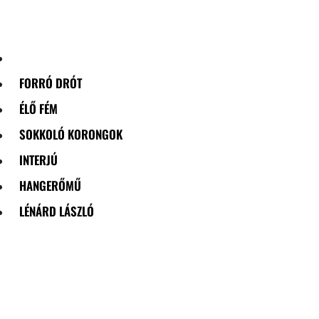
Skip
to
content
FORRÓ DRÓT
ÉLŐ FÉM
SOKKOLÓ KORONGOK
INTERJÚ
HANGERŐMŰ
LÉNÁRD LÁSZLÓ