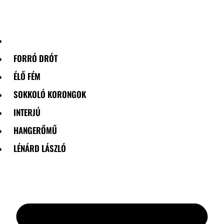
Skip
to
content
FORRÓ DRÓT
ÉLŐ FÉM
SOKKOLÓ KORONGOK
INTERJÚ
HANGERŐMŰ
LÉNÁRD LÁSZLÓ