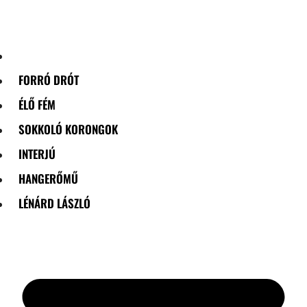
Skip
to
content
FORRÓ DRÓT
ÉLŐ FÉM
SOKKOLÓ KORONGOK
INTERJÚ
HANGERŐMŰ
LÉNÁRD LÁSZLÓ