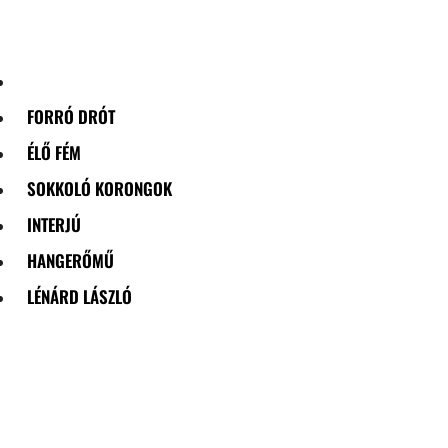
Skip
to
content
FORRÓ DRÓT
ÉLŐ FÉM
SOKKOLÓ KORONGOK
INTERJÚ
HANGERŐMŰ
LÉNÁRD LÁSZLÓ