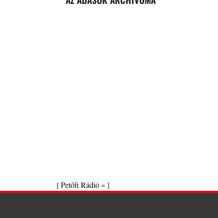
[
Petőfi Rádió »
]