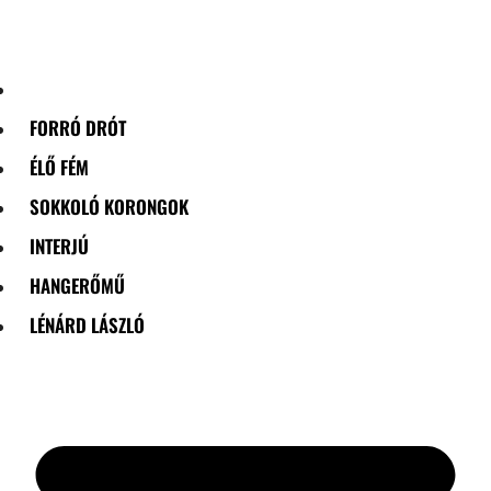
Skip
to
content
FORRÓ DRÓT
ÉLŐ FÉM
SOKKOLÓ KORONGOK
INTERJÚ
HANGERŐMŰ
LÉNÁRD LÁSZLÓ