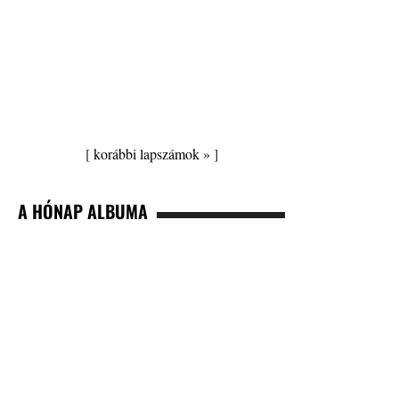
[
korábbi lapszámok »
]
A HÓNAP ALBUMA