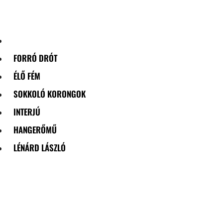
Skip
to
content
FORRÓ DRÓT
ÉLŐ FÉM
SOKKOLÓ KORONGOK
INTERJÚ
HANGERŐMŰ
LÉNÁRD LÁSZLÓ