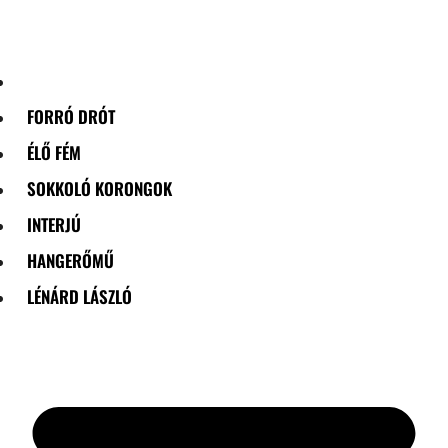
Skip
to
content
FORRÓ DRÓT
ÉLŐ FÉM
SOKKOLÓ KORONGOK
INTERJÚ
HANGERŐMŰ
LÉNÁRD LÁSZLÓ