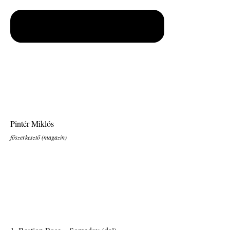
Pintér Miklós
főszerkesztő (magazin)