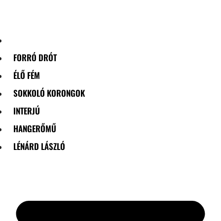
Skip
to
content
FORRÓ DRÓT
ÉLŐ FÉM
SOKKOLÓ KORONGOK
INTERJÚ
HANGERŐMŰ
LÉNÁRD LÁSZLÓ