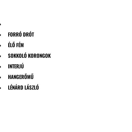
Skip
to
content
FORRÓ DRÓT
ÉLŐ FÉM
SOKKOLÓ KORONGOK
INTERJÚ
HANGERŐMŰ
LÉNÁRD LÁSZLÓ