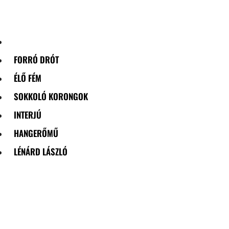
Skip
to
content
FORRÓ DRÓT
ÉLŐ FÉM
SOKKOLÓ KORONGOK
INTERJÚ
HANGERŐMŰ
LÉNÁRD LÁSZLÓ