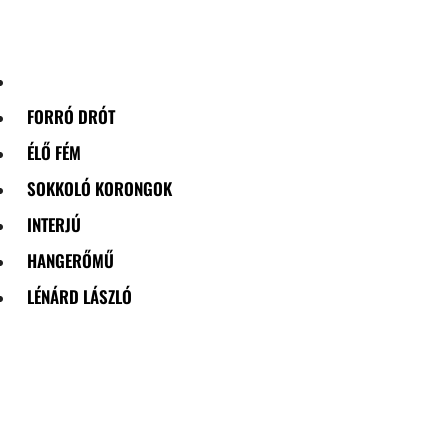
Skip
to
content
FORRÓ DRÓT
ÉLŐ FÉM
SOKKOLÓ KORONGOK
INTERJÚ
HANGERŐMŰ
LÉNÁRD LÁSZLÓ