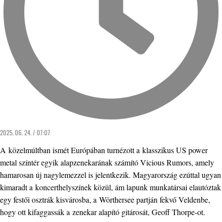
2025. 06. 24. / 07:07
A közelmúltban ismét Európában turnézott a klasszikus US power
metal színtér egyik alapzenekarának számító Vicious Rumors, amely
hamarosan új nagylemezzel is jelentkezik. Magyarország ezúttal ugyan
kimaradt a koncerthelyszínek közül, ám lapunk munkatársai elautóztak
egy festői osztrák kisvárosba, a Wörthersee partján fekvő Veldenbe,
hogy ott kifaggassák a zenekar alapító gitárosát, Geoff Thorpe-ot.