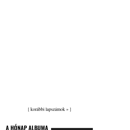
[
korábbi lapszámok »
]
A HÓNAP ALBUMA