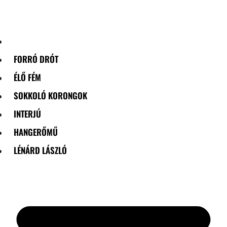
Skip
to
content
FORRÓ DRÓT
ÉLŐ FÉM
SOKKOLÓ KORONGOK
INTERJÚ
HANGERŐMŰ
LÉNÁRD LÁSZLÓ