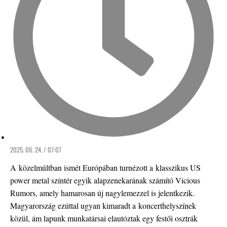
2025. 06. 24. / 07:07
A közelmúltban ismét Európában turnézott a klasszikus US
power metal színtér egyik alapzenekarának számító Vicious
Rumors, amely hamarosan új nagylemezzel is jelentkezik.
Magyarország ezúttal ugyan kimaradt a koncerthelyszínek
közül, ám lapunk munkatársai elautóztak egy festői osztrák