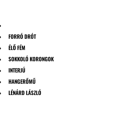
Skip
to
content
FORRÓ DRÓT
ÉLŐ FÉM
SOKKOLÓ KORONGOK
INTERJÚ
HANGERŐMŰ
LÉNÁRD LÁSZLÓ