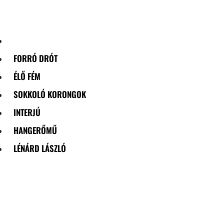
Skip
to
content
FORRÓ DRÓT
ÉLŐ FÉM
SOKKOLÓ KORONGOK
INTERJÚ
HANGERŐMŰ
LÉNÁRD LÁSZLÓ