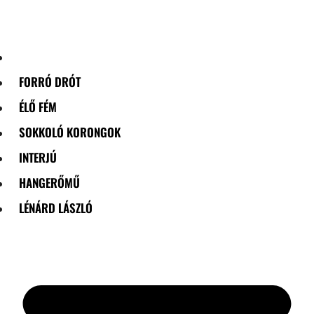
Skip
to
content
FORRÓ DRÓT
ÉLŐ FÉM
SOKKOLÓ KORONGOK
INTERJÚ
HANGERŐMŰ
LÉNÁRD LÁSZLÓ