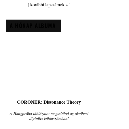
[
korábbi lapszámok »
]
A HÓNAP ALBUMA
CORONER: Dissonance Theory
A Hangpróba táblázatot megtalálod az októberi
digitális különszámban!