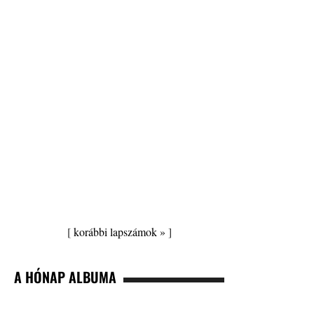
[
korábbi lapszámok »
]
A HÓNAP ALBUMA