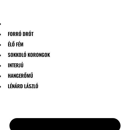
Skip
to
content
FORRÓ DRÓT
ÉLŐ FÉM
SOKKOLÓ KORONGOK
INTERJÚ
HANGERŐMŰ
LÉNÁRD LÁSZLÓ