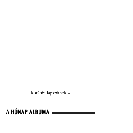
[
korábbi lapszámok »
]
A HÓNAP ALBUMA