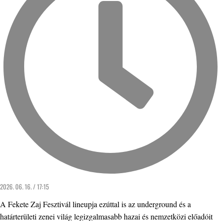
2026. 06. 16. / 17:15
A Fekete Zaj Fesztivál lineupja ezúttal is az underground és a
határterületi zenei világ legizgalmasabb hazai és nemzetközi előadóit