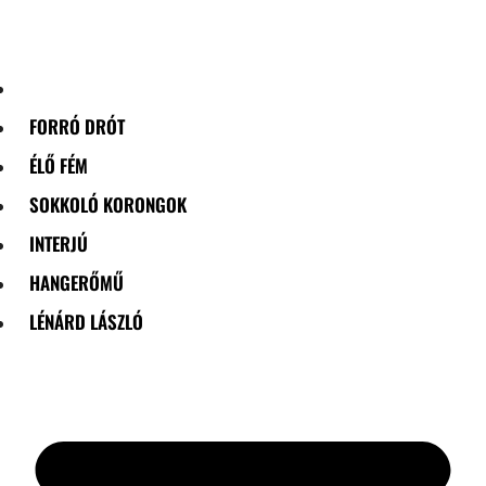
Skip
to
content
FORRÓ DRÓT
ÉLŐ FÉM
SOKKOLÓ KORONGOK
INTERJÚ
HANGERŐMŰ
LÉNÁRD LÁSZLÓ