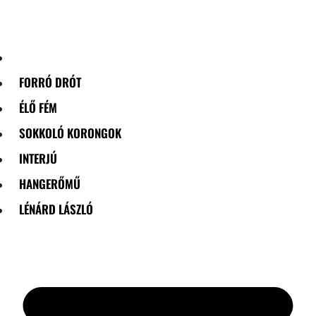
Skip
to
content
FORRÓ DRÓT
ÉLŐ FÉM
SOKKOLÓ KORONGOK
INTERJÚ
HANGERŐMŰ
LÉNÁRD LÁSZLÓ