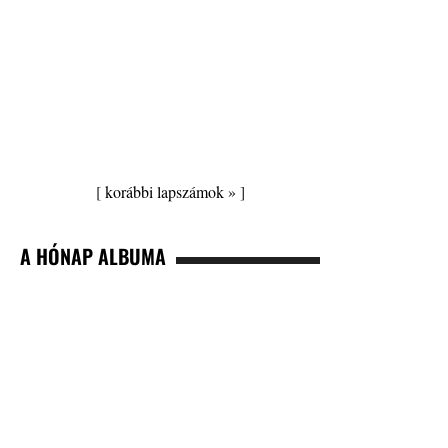
[
korábbi lapszámok »
]
A HÓNAP ALBUMA