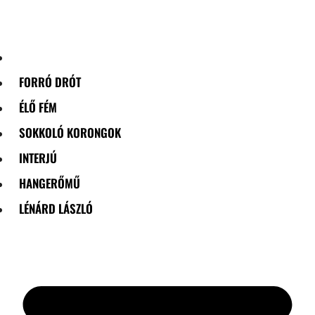
Skip
to
content
FORRÓ DRÓT
ÉLŐ FÉM
SOKKOLÓ KORONGOK
INTERJÚ
HANGERŐMŰ
LÉNÁRD LÁSZLÓ