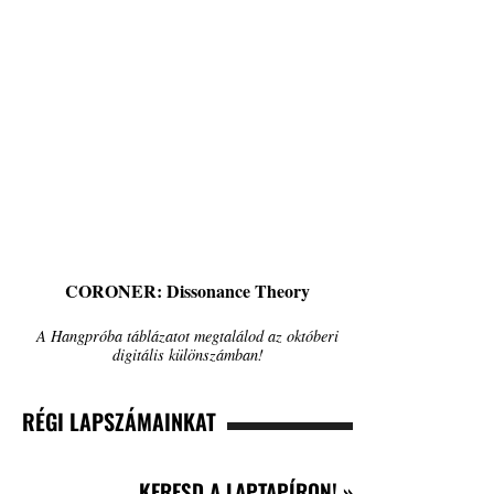
CORONER: Dissonance Theory
A Hangpróba táblázatot megtalálod az októberi
digitális különszámban!
RÉGI LAPSZÁMAINKAT
KERESD A LAPTAPÍRON! »