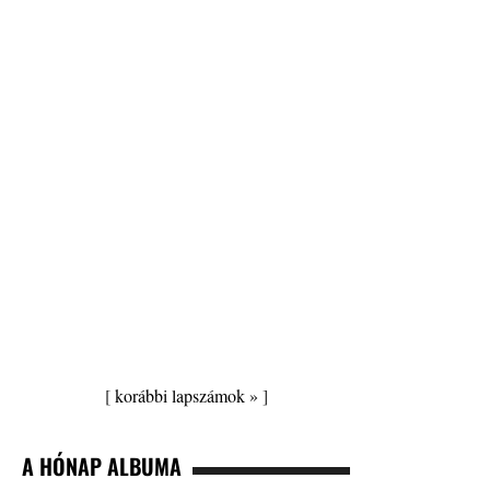
[
korábbi lapszámok »
]
A HÓNAP ALBUMA