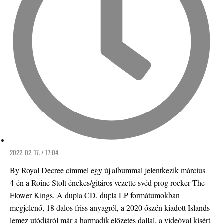
2022. 02. 17. / 17:04
By Royal Decree címmel egy új albummal jelentkezik március
4-én a Roine Stolt énekes/gitáros vezette svéd prog rocker The
Flower Kings. A dupla CD, dupla LP formátumokban
megjelenő, 18 dalos friss anyagról, a 2020 őszén kiadott Islands
lemez utódjáról már a harmadik előzetes dallal, a videóval kísért