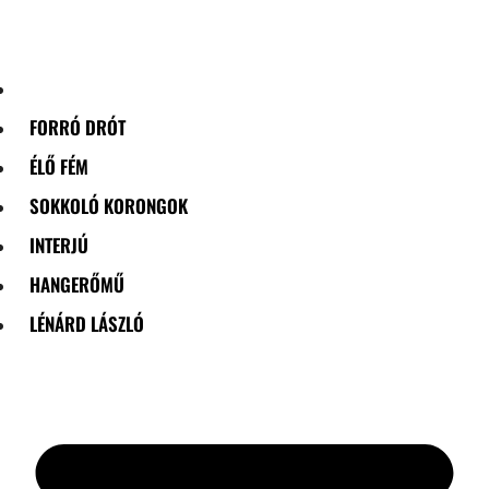
Skip
to
content
FORRÓ DRÓT
ÉLŐ FÉM
SOKKOLÓ KORONGOK
INTERJÚ
HANGERŐMŰ
LÉNÁRD LÁSZLÓ