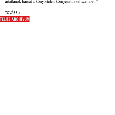
ártatlanok harcát a könyörtelen környezetükkel szemben.”
TOVÁBB »
TELJES ARCHÍVUM