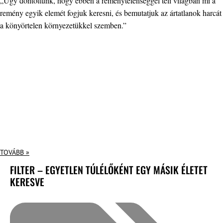
„Úgy döntöttünk, hogy ebben a reménytelenséggel teli világban mi a
remény egyik elemét fogjuk keresni, és bemutatjuk az ártatlanok harcát
a könyörtelen környezetükkel szemben.”
TOVÁBB »
FILTER – EGYETLEN TÚLÉLŐKÉNT EGY MÁSIK ÉLETET
KERESVE