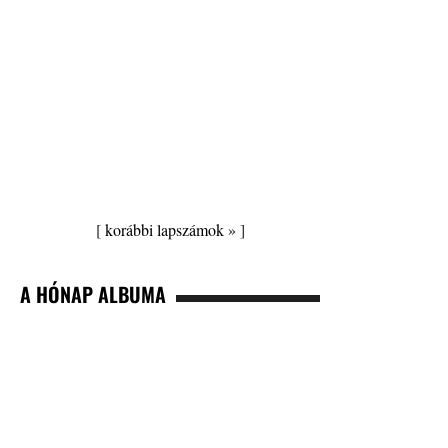
[
korábbi lapszámok »
]
A HÓNAP ALBUMA