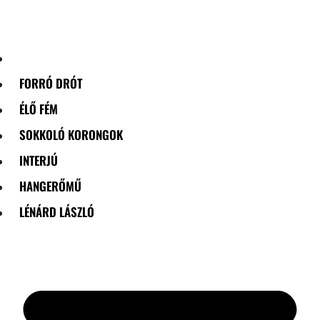
Skip
to
content
FORRÓ DRÓT
ÉLŐ FÉM
SOKKOLÓ KORONGOK
INTERJÚ
HANGERŐMŰ
LÉNÁRD LÁSZLÓ