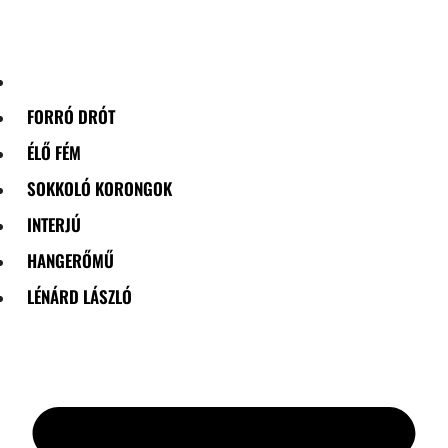
Skip
to
content
FORRÓ DRÓT
ÉLŐ FÉM
SOKKOLÓ KORONGOK
INTERJÚ
HANGERŐMŰ
LÉNÁRD LÁSZLÓ