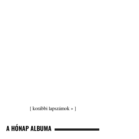
[
korábbi lapszámok »
]
A HÓNAP ALBUMA