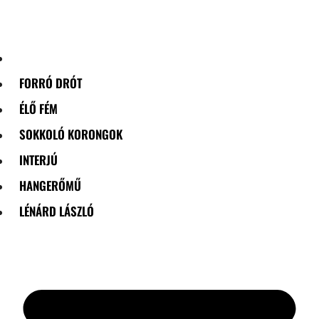
Skip
to
content
FORRÓ DRÓT
ÉLŐ FÉM
SOKKOLÓ KORONGOK
INTERJÚ
HANGERŐMŰ
LÉNÁRD LÁSZLÓ