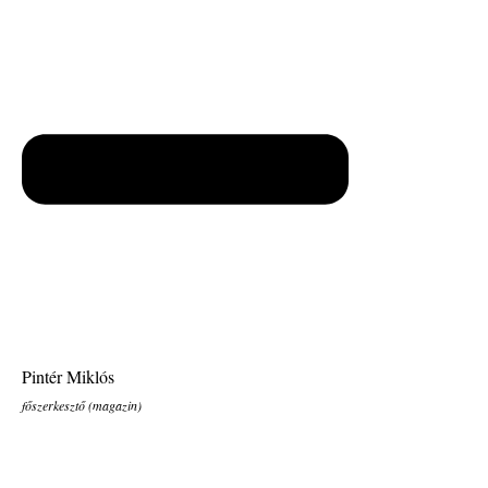
Pintér Miklós
főszerkesztő (magazin)