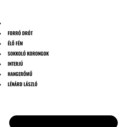
Skip
to
content
FORRÓ DRÓT
ÉLŐ FÉM
SOKKOLÓ KORONGOK
INTERJÚ
HANGERŐMŰ
LÉNÁRD LÁSZLÓ