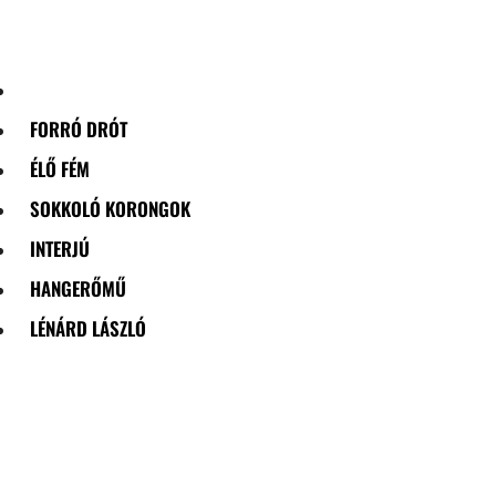
Skip
to
content
FORRÓ DRÓT
ÉLŐ FÉM
SOKKOLÓ KORONGOK
INTERJÚ
HANGERŐMŰ
LÉNÁRD LÁSZLÓ